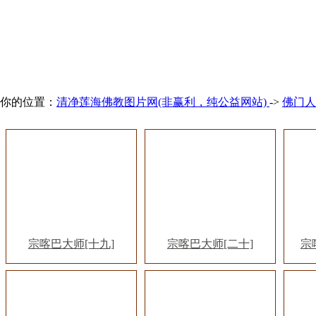
你的位置：
清净莲海佛教图片网(非赢利，纯公益网站)
->
佛门人
宗喀巴大师[十九]
宗喀巴大师[二十]
宗