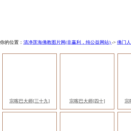
你的位置：
清净莲海佛教图片网(非赢利，纯公益网站)
->
佛门人
宗喀巴大师[三十九]
宗喀巴大师[四十]
宗