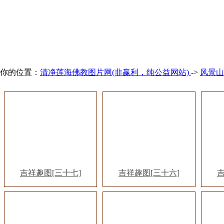
你的位置：
清净莲海佛教图片网(非赢利，纯公益网站)
->
风景山
吉祥趣图[三十七]
吉祥趣图[三十六]
吉