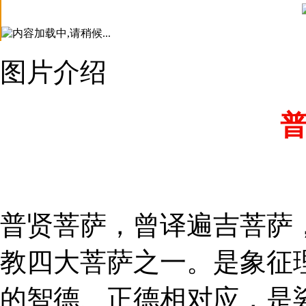
图片介绍
普贤菩萨，曾译遍吉菩萨
教四大菩萨之一。是象征
的智德、正德相对应，是