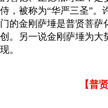
侍，被称为“华严三圣”。
门的金刚萨埵是普贤菩萨
创。另一说金刚萨埵为大
现。
【普